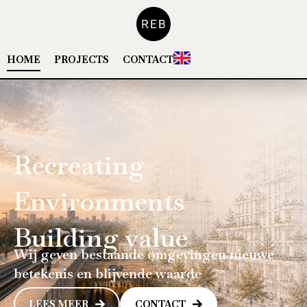
HOME
PROJECTS
CONTACT
Recreating
Environments
Building
value
Wij
geven
bestaande
omgevingen
nieuwe
betekenis
en
blijvende
waarde
LEES MEER
CONTACT